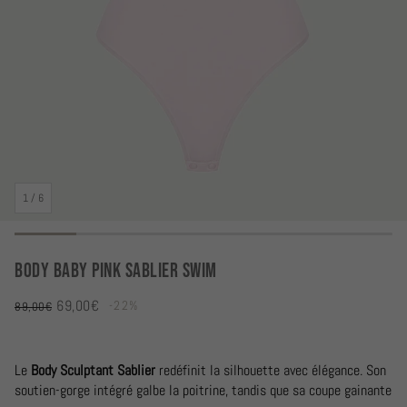
1
/
6
BODY BABY PINK SABLIER SWIM
69,00€
-22%
Prix en solde
89,00€
Prix habituel
Le
Body Sculptant Sablier
redéfinit la silhouette avec élégance. Son
soutien-gorge intégré galbe la poitrine, tandis que sa coupe gainante