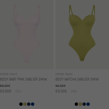
ERROR PARIS
ERROR PARIS
BODY BABY PINK SABLIER SWIM
BODY MATCHA SABLIER SWIM
89,00€
86,00€
Prix habituel
Prix habituel
69,00€
69,00€
-22%
-19%
Prix en solde
Prix en solde