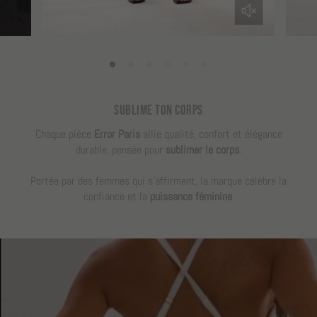
SUBLIME TON CORPS
Chaque pièce
Error Paris
allie qualité, confort et élégance
durable, pensée pour
sublimer le corps
.
Portée par des femmes qui s’affirment, la marque célèbre la
confiance et la
puissance féminine
.