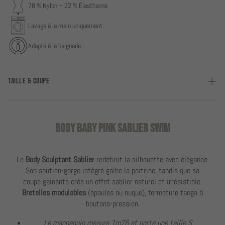
78 % Nylon – 22 % Élasthanne
Lavage à la main uniquement.
Adapté à la baignade.
TAILLE & COUPE
Ce body est conçu pour épouser parfaitement la silhouette et
sublimer la taille.
BODY BABY PINK SABLIER SWIM
• Coupe sculptante pour un effet taille affinée et des hanches
galbées.
• Soutien intégré avec coques cousues pour un maintien optimal de
Le
Body Sculptant Sablier
redéfinit la silhouette avec élégance.
la poitrine.
Son soutien-gorge intégré galbe la poitrine, tandis que sa
• Bretelles réglables pouvant se porter droites ou nouées derrière la
coupe gainante crée un effet sablier naturel et irrésistible.
nuque selon vos envies.
Bretelles modulables
(épaules ou nuque), fermeture tanga à
• Fermeture tanga par boutons-pression pour plus de praticité.
boutons-pression.
Le mannequin mesure 1m76 et porte une taille S