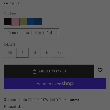
crée un effet sablier naturel et irrésistible.
Voir plus
Couleur
Trouver ma taille idéale
TAILLE:
S
XS
S
M
L
XL
AJOUTER AU PANIER
3 paiements de
23,00 €
à 0% d'intérêt avec
En savoir plus