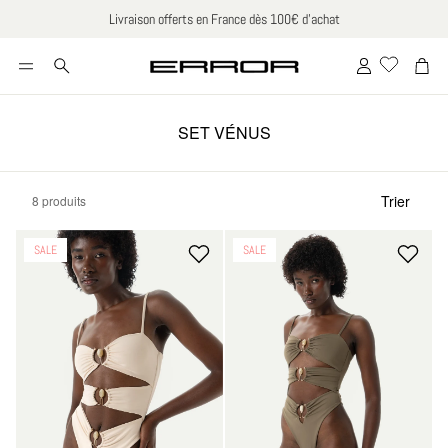
Livraison offerts en France dès 100€ d’achat
Compte
Pani
Rechercher
SET VÉNUS
Trier
8 produits
Trier par :
M
-68%
-68%
SALE
SALE
CK
ROBES SABLIER