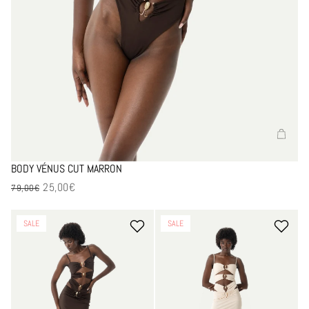
BODY VÉNUS CUT MARRON
25,00€
Prix en solde
79,00€
-68%
-68%
SALE
SALE