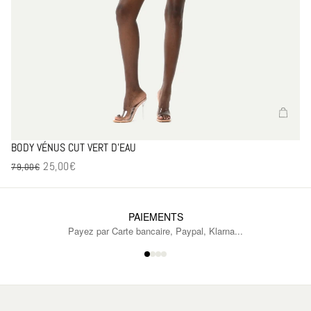
BODY VÉNUS CUT VERT D’EAU
25,00€
Prix en solde
79,00€
PAIEMENTS
Payez par Carte bancaire, Paypal, Klarna...