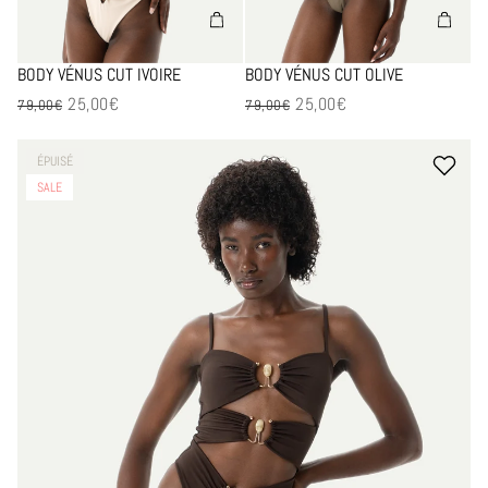
BODY VÉNUS CUT IVOIRE
BODY VÉNUS CUT OLIVE
25,00€
25,00€
Prix en solde
Prix en solde
79,00€
79,00€
-68%
ÉPUISÉ
SALE