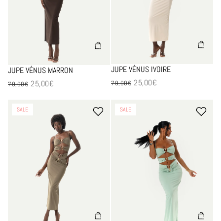
JUPE VÉNUS IVOIRE
JUPE VÉNUS MARRON
25,00€
25,00€
Prix en solde
79,00€
Prix en solde
79,00€
-68%
-68%
SALE
SALE