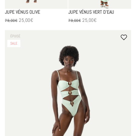
JUPE VÉNUS OLIVE
JUPE VÉNUS VERT D’EAU
25,00€
25,00€
Prix en solde
Prix en solde
79,00€
79,00€
-68%
ÉPUISÉ
SALE