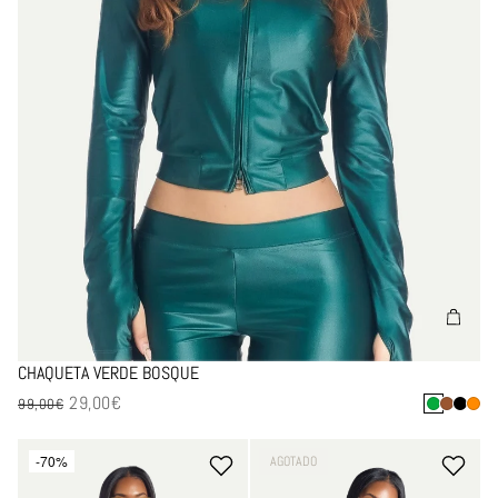
CHAQUETA VERDE BOSQUE
29,00€
Precio de venta
99,00€
-70%
-70%
AGOTADO