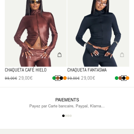
CHAQUETA CAFÉ HIELO
CHAQUETA FANTASMA
29,00€
29,00€
Precio de venta
Precio de venta
99,00€
99,00€
PAIEMENTS
Payez par Carte bancaire, Paypal, Klarna...