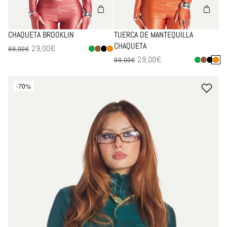
CHAQUETA BROOKLIN
TUERCA DE MANTEQUILLA
CHAQUETA
29,00€
Precio de venta
99,00€
29,00€
Precio de venta
99,00€
-70%